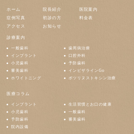
ホーム
院長紹介
医院案内
症例写真
初診の方
料金表
アクセス
お知らせ
診療案内
一般歯科
歯周病治療
インプラント
口腔外科
小児歯科
予防歯科
審美歯科
インビザラインGo
ホワイトニング
ボツリヌストキシン治療
医療コラム
インプラント
生活習慣とお口の健康
小児歯科
一般歯科
予防歯科
審美歯科
院内設備