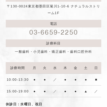
〒130-0024
東京都墨田区菊川1-10-6 ナチュラルストリ
ーム1F
電話
03-6659-2250
診療科目
一般歯科・小児歯科・矯正歯科・歯科口腔外科
診療時間
月
火
水
木
金
土
日
10:00-13:30
●
●
／
●
●
●
■
15:00-19:00
●
●
／
●
●
▲
／
休診日：水曜日、祝日