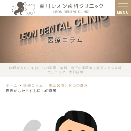
MENU
医療コラム
喫煙がもたらすお口への影響｜菊川・森下の歯医者｜菊川レオン歯科
クリニック｜土日診療
ホーム
医療コラム
生活習慣とお口の健康
喫煙がもたらすお口への影響