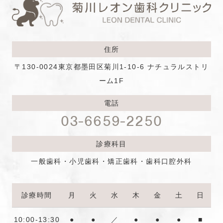
住所
〒130-0024
東京都墨田区菊川1-10-6 ナチュラルストリ
ーム1F
電話
03-6659-2250
診療科目
一般歯科・小児歯科・矯正歯科・歯科口腔外科
診療時間
月
火
水
木
金
土
日
10:00-13:30
●
●
／
●
●
●
■