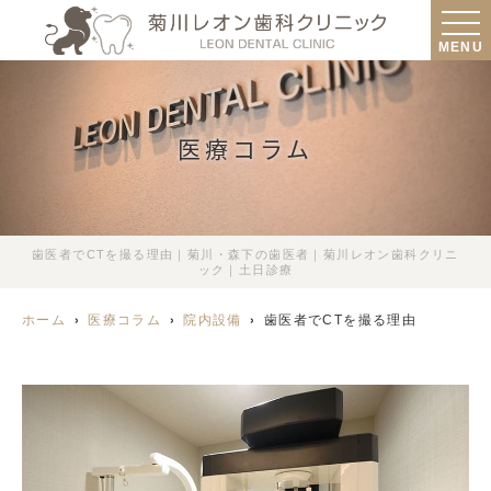
MENU
医療コラム
歯医者でCTを撮る理由｜菊川・森下の歯医者｜菊川レオン歯科クリニ
ック｜土日診療
ホーム
医療コラム
院内設備
歯医者でCTを撮る理由